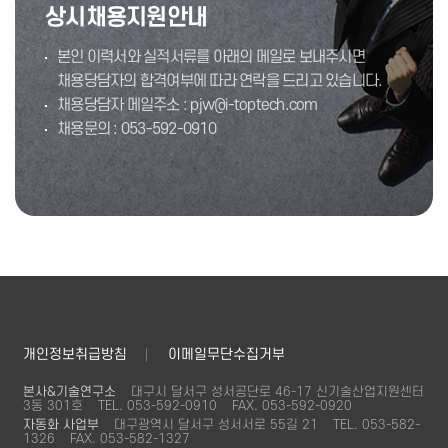
상시채용지원안내
본인 이력서와 실적서류를 아래의 메일로 보내주시면
채용당담자의 합격여부에 따라 연락을 드리고 있습니다.
채용당담자 메일주소 : pjw@i-toptech.com
채용문의 : 053-592-0910
개인정보취급방침
이메일무단수집거부
본사&기술연구소
대구시 달서구 성서공단로 46-17 신기술산업지원센터
3동 301호
TEL. 053-592-0910
FAX. 053-592-0920
자동화 사업부
대구광역시 달서구 성서서로 55길 21
TEL. 053-582-
1326
FAX. 053-582-1327